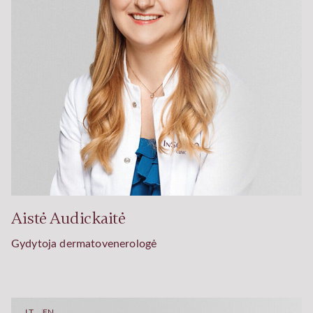
Aistė Audickaitė
Gydytoja dermatovenerologė
LT
EN