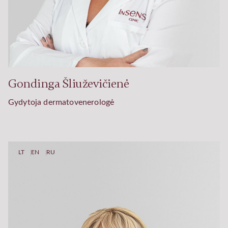
Gondinga Šliuževičienė
Gydytoja dermatovenerologė
LT
EN
RU