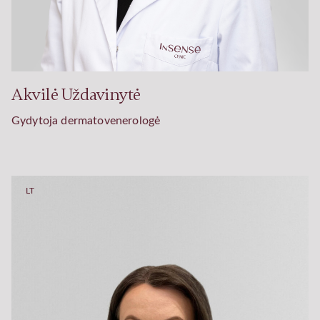
Akvilė Uždavinytė
Gydytoja dermatovenerologė
LT