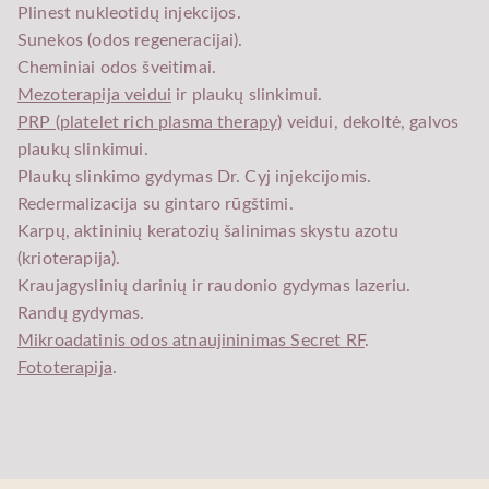
Plinest nukleotidų injekcijos.
Sunekos (odos regeneracijai).
Cheminiai odos šveitimai.
Mezoterapija veidui
ir plaukų slinkimui.
PRP (platelet rich plasma therapy)
veidui, dekoltė, galvos
plaukų slinkimui.
Plaukų slinkimo gydymas Dr. Cyj injekcijomis.
Redermalizacija su gintaro rūgštimi.
Karpų, aktininių keratozių šalinimas skystu azotu
(krioterapija).
Kraujagyslinių darinių ir raudonio gydymas lazeriu.
Randų gydymas.
Mikroadatinis odos atnaujininimas Secret RF
.
Fototerapija
.