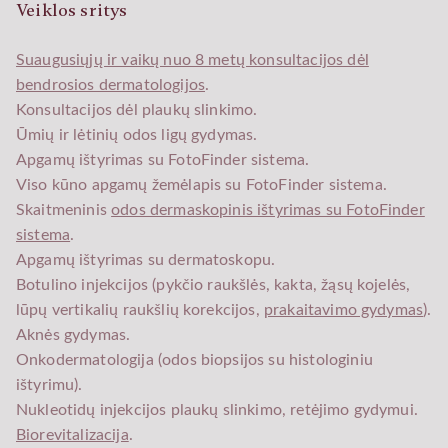
Veiklos sritys
Suaugusiųjų ir vaikų nuo 8 metų konsultacijos dėl
bendrosios dermatologijos
.
Konsultacijos dėl plaukų slinkimo.
Ūmių ir lėtinių odos ligų gydymas.
Apgamų ištyrimas su FotoFinder sistema.
Viso kūno apgamų žemėlapis su FotoFinder sistema.
Skaitmeninis
odos dermaskopinis ištyrimas su FotoFinder
sistema
.
Apgamų ištyrimas su dermatoskopu.
Botulino injekcijos (pykčio raukšlės, kakta, žąsų kojelės,
lūpų vertikalių raukšlių korekcijos,
prakaitavimo gydymas
).
Aknės gydymas.
Onkodermatologija (odos biopsijos su histologiniu
ištyrimu).
Nukleotidų injekcijos plaukų slinkimo, retėjimo gydymui.
Biorevitalizacija
.