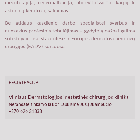
mezoterapija, redermalizacija, biorevitalizacija, karpų ir
aktininių keratozių šalinimas.
Be atidaus kasdienio darbo specialistei svarbus ir
nuoseklus profesinis tobulėjimas – gydytoją dažnai galima
sutikti įvairiose stažuotėse ir Europos dermatovenerologų
draugijos (EADV) kursuose.
REGISTRACIJA
Vilniaus Dermatologijos ir estetinės chirurgijos klinika
Nerandate tinkamo laiko? Laukiame Jūsų skambučio
+370 626 31333