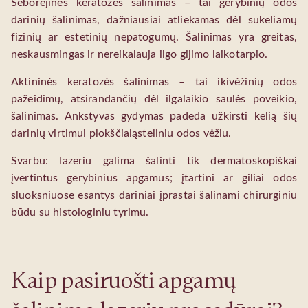
Seborėjinės keratozės šalinimas – tai gerybinių odos
darinių šalinimas, dažniausiai atliekamas dėl sukeliamų
fizinių ar estetinių nepatogumų. Šalinimas yra greitas,
neskausmingas ir nereikalauja ilgo gijimo laikotarpio.
Aktininės keratozės šalinimas – tai ikivėžinių odos
pažeidimų, atsirandančių dėl ilgalaikio saulės poveikio,
šalinimas. Ankstyvas gydymas padeda užkirsti kelią šių
darinių virtimui plokščialąsteliniu odos vėžiu.
Svarbu: lazeriu galima šalinti tik dermatoskopiškai
įvertintus gerybinius apgamus; įtartini ar giliai odos
sluoksniuose esantys dariniai įprastai šalinami chirurginiu
būdu su histologiniu tyrimu.
Kaip pasiruošti apgamų