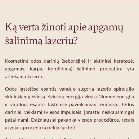
Ką verta žinoti apie apgamų
šalinimą lazeriu?
Kosmetinė odos darinių (seborėjinė ir aktininė keratozė,
apgamas, karpa, kondiloma) šalinimo procedūra yra
atliekama lazeriu.
Odos ląstelėse esantis vanduo sugeria lazerio spindulio
skleidžiamą šviesą, šviesos energija virsta šilumos energija
ir vanduo, esantis ląstelėse paveikiamas termiškai. Odos
dariniai, veikiami šviesos impulsais, įprastai neskausmingai
pašalinami. Dažniausiai pakanka vienos procedūros, retais
atvejais procedūrą reikia kartoti.