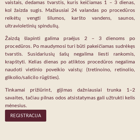
vaistais, dedamas tvarstis, kuris keičiamas 1 – 3 dienas,
kol žaizda sugis. Mažiausiai 24 valandas po procedūros
reikėtų vengti šilumos, karšto vandens, saunos,
ultravioletinių spindulių.
Žaizdą šlapinti galima praėjus 2 – 3 dienoms po
procedūros. Po maudymosi turi būti pakeičiamas sudrėkęs
tvarstis. Susidariusių šašų negalima liesti rankomis,
krapštyti. Kelias dienas po atliktos procedūros negalima
naudoti vietinio poveikio vaistų: (tretinoino, retinolio,
glikolio/salicilo rūgšties).
Tinkamai prižiūrint, gijimas dažniausiai trunka 1–2
savaites, tačiau pilnas odos atsistatymas gali užtrukti kelis
mėnesius.
REGISTRACIJA