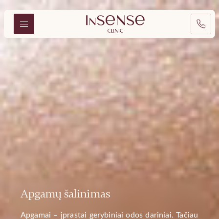
Apgamų šalinimas
Apgamai – įprastai gerybiniai odos dariniai. Tačiau