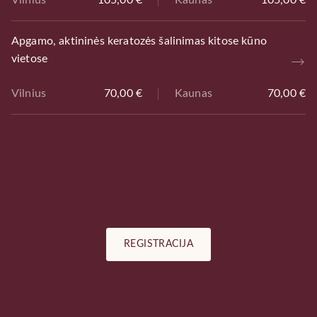
Vilnius
105,00 €
Kaunas
105,00 €
Apgamo, aktininės keratozės šalinimas kitose kūno
vietose
Vilnius
70,00 €
Kaunas
70,00 €
REGISTRACIJA