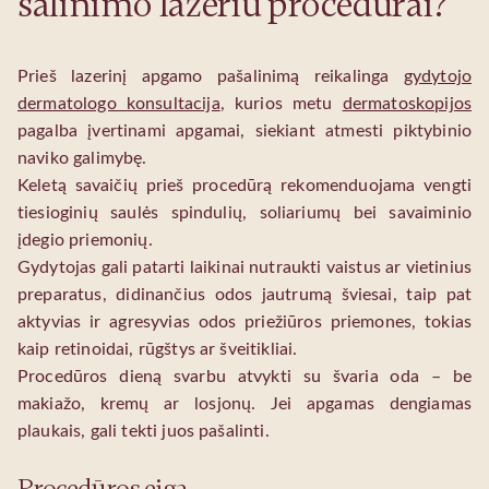
šalinimo lazeriu procedūrai?
Prieš lazerinį apgamo pašalinimą reikalinga
gydytojo
dermatologo konsultacija
, kurios metu
dermatoskopijos
pagalba įvertinami apgamai, siekiant atmesti piktybinio
naviko galimybę.
Keletą savaičių prieš procedūrą rekomenduojama vengti
tiesioginių saulės spindulių, soliariumų bei savaiminio
įdegio priemonių.
Gydytojas gali patarti laikinai nutraukti vaistus ar vietinius
preparatus, didinančius odos jautrumą šviesai, taip pat
aktyvias ir agresyvias odos priežiūros priemones, tokias
kaip retinoidai, rūgštys ar šveitikliai.
Procedūros dieną svarbu atvykti su švaria oda – be
makiažo, kremų ar losjonų. Jei apgamas dengiamas
plaukais, gali tekti juos pašalinti.
Procedūros eiga