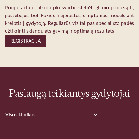
Pooperaciniu laikotarpiu svarbu stebėti gijimo procesą ir,
pastebėjus bet kokius neįprastus simptomus, nedelsiant
kreiptis į gydytoją. Reguliarūs vizitai pas specialistą padės
užtikrinti sklandų atsigavimą ir optimalų rezultatą.
REGISTRACIJA
Paslaugą teikiantys gydytojai
Visos klinikos