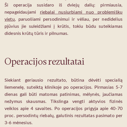
Ši operacija susidaro iš dviejų dalių: pirmiausia,
nepageidaujami
riebalai nusiurbiami nuo problemiškų
vietų
, paruošiami persodinimui ir vėliau, per nedidelius
pjūvius jie suleidžiami į krūtis, tokiu būdu suteikiamas
didesnis krūtų tūris ir pilnumas.
Operacijos rezultatai
Siekiant geriausio rezultato, būtina dėvėti specialią
liemenelę, suteiktą klinikoje po operacijos. Pirmasias 5-7
dienas gali būti matomas patinimas, mėlynės, jaučiamas
nežymus skausmas. Tikslinga vengti aktyvios fizinės
veiklos apie 4 savaites. Po operacijos prigyja apie 40-70
proc. persodintų riebalų, galutinis rezultatas pasimato per
3-6 mėnesius.