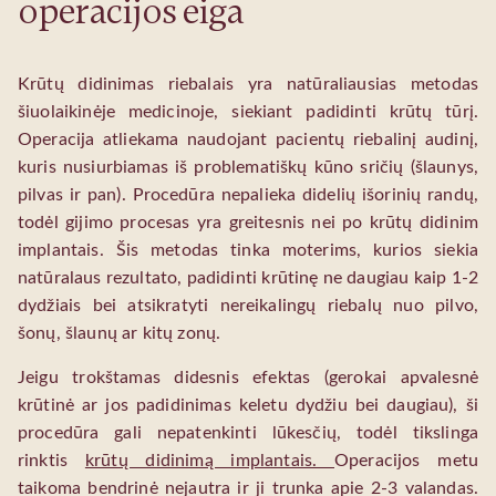
operacijos eiga
Krūtų didinimas riebalais yra natūraliausias metodas
šiuolaikinėje medicinoje, siekiant padidinti krūtų tūrį.
Operacija atliekama naudojant pacientų riebalinį audinį,
kuris nusiurbiamas iš problematiškų kūno sričių (šlaunys,
pilvas ir pan). Procedūra nepalieka didelių išorinių randų,
todėl gijimo procesas yra greitesnis nei po krūtų didinim
implantais. Šis metodas tinka moterims, kurios siekia
natūralaus rezultato, padidinti krūtinę ne daugiau kaip 1-2
dydžiais bei atsikratyti nereikalingų riebalų nuo pilvo,
šonų, šlaunų ar kitų zonų.
Jeigu trokštamas didesnis efektas (gerokai apvalesnė
krūtinė ar jos padidinimas keletu dydžiu bei daugiau), ši
procedūra gali nepatenkinti lūkesčių, todėl tikslinga
rinktis
krūtų didinimą implantais.
Operacijos metu
taikoma bendrinė nejautra ir ji trunka apie 2-3 valandas.