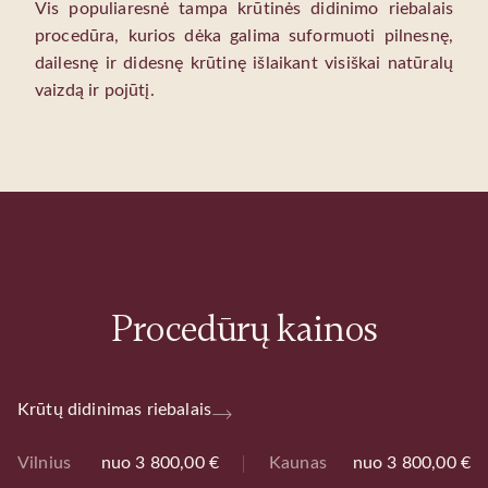
Vis populiaresnė tampa krūtinės didinimo riebalais
procedūra, kurios dėka galima suformuoti pilnesnę,
dailesnę ir didesnę krūtinę išlaikant visiškai natūralų
vaizdą ir pojūtį.
Procedūrų kainos
Krūtų didinimas riebalais
Vilnius
nuo 3 800,00 €
Kaunas
nuo 3 800,00 €