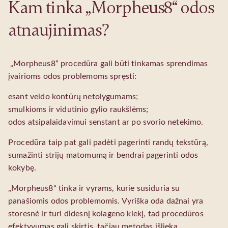
Kam tinka „Morpheus8“ odos
atnaujinimas?
„Morpheus8“ procedūra gali būti tinkamas sprendimas
įvairioms odos problemoms spręsti:
esant veido kontūrų netolygumams;
smulkioms ir vidutinio gylio raukšlėms;
odos atsipalaidavimui senstant ar po svorio netekimo.
Procedūra taip pat gali padėti pagerinti randų tekstūrą,
sumažinti strijų matomumą ir bendrai pagerinti odos
kokybę.
„Morpheus8“ tinka ir vyrams, kurie susiduria su
panašiomis odos problemomis. Vyriška oda dažnai yra
storesnė ir turi didesnį kolageno kiekį, tad procedūros
efektyvumas gali skirtis, tačiau metodas išlieka