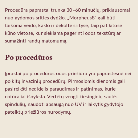
Procedūra paprastai trunka 30–60 minučių, priklausomai
nuo gydomos srities dydžio. „Morpheus8“ gali būti
taikoma veido, kaklo ir dekoltė srityse, taip pat kitose
kūno vietose, kur siekiama pagerinti odos tekstūrą ar
sumažinti randų matomumą.
Po procedūros
Įprastai po procedūros odos priežiūra yra paprastesnė nei
po kitų invazinių procedūrų. Pirmosiomis dienomis gali
pasireikšti nedidelis paraudimas ir patinimas, kurie
natūraliai išnyksta. Vertėtų vengti tiesioginių saulės
spindulių, naudoti apsaugą nuo UV ir laikytis gydytojo
pateiktų priežiūros nurodymų.