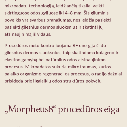
mikroadatų technologiją, leidžiančią tiksliai veikti
skirtinguose odos gyliuose iki 4–8 mm. Šis giluminis
poveikis yra svarbus pranašumas, nes leidžia pasiekti
pasiekti gilesnius dermos sluoksnius ir skatinti jų
atsinaujinimą iš vidaus.
Procedūros metu kontroliuojama RF energija šildo
gilesnius dermos sluoksnius, taip skatindama kolageno ir
elastino gamybą bei natūralius odos atsinaujinimo
procesus. Mikroadatos sukuria mikrotraumas, kurios
palaiko organizmo regeneracijos procesus, o radijo dažniai
prisideda prie ilgalaikių odos struktūros pokyčių.
„Morpheus8“ procedūros eiga