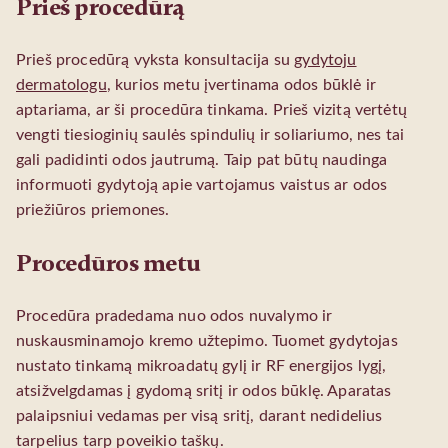
Prieš procedūrą
Prieš procedūrą vyksta konsultacija su
gydytoju
dermatologu
, kurios metu įvertinama odos būklė ir
aptariama, ar ši procedūra tinkama. Prieš vizitą vertėtų
vengti tiesioginių saulės spindulių ir soliariumo, nes tai
gali padidinti odos jautrumą. Taip pat būtų naudinga
informuoti gydytoją apie vartojamus vaistus ar odos
priežiūros priemones.
Procedūros metu
Procedūra pradedama nuo odos nuvalymo ir
nuskausminamojo kremo užtepimo. Tuomet gydytojas
nustato tinkamą mikroadatų gylį ir RF energijos lygį,
atsižvelgdamas į gydomą sritį ir odos būklę. Aparatas
palaipsniui vedamas per visą sritį, darant nedidelius
tarpelius tarp poveikio taškų.