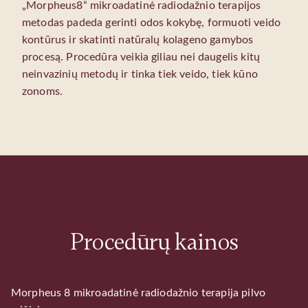
„Morpheus8“ mikroadatinė radiodažnio terapijos
metodas padeda gerinti odos kokybę, formuoti veido
kontūrus ir skatinti natūralų kolageno gamybos
procesą. Procedūra veikia giliau nei daugelis kitų
neinvazinių metodų ir tinka tiek veido, tiek kūno
zonoms.
Procedūrų kainos
Morpheus 8 mikroadatinė radiodažnio terapija pilvo