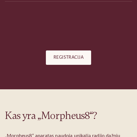
REGISTRACIJA
Kas yra „Morpheus8“?
„Morpheus8“ aparatas naudoja unikalią radijo dažnių