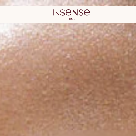
ytojas
estetinės
Kauno Dermat
chirurgijos k