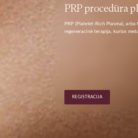
PRP procedūra p
SAVANORIŲ PR. 423 / 
KLINIKOS“ PATALPOSE
PRP (Platelet-Rich Plasma), arba 
regeneracinė terapija, kurios met
REGISTRACIJA