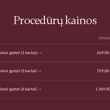
Procedūrų kainos
Vilniu
imui gydyti (1 kartas)
269,00
imui gydyti (3 kartai)
729,00
imui gydyti (6 kartai)
1 269,0