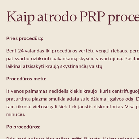
Kaip atrodo PRP proc
Prieš procedūrą:
Bent 24 valandas iki procedūros vertėtų vengti riebaus, perd
pat svarbu užtikrinti pakankamą skysčių suvartojimą. Pasita
laikinai atsisakyti kraują skystinančių vaistų.
Procedūros metu:
Iš venos paimamas nedidelis kiekis kraujo, kuris centrifugu
praturtinta plazma smulkia adata suleidžiama į galvos odą. D
tam tikrose vietose gali šiek tiek jaustis diskomfortas. Vis
minučių.
Po procedūros: