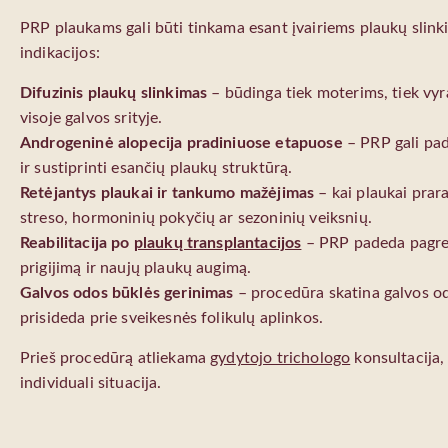
PRP plaukams gali būti tinkama esant įvairiems plaukų slin
indikacijos:
Difuzinis plaukų slinkimas
– būdinga tiek moterims, tiek vyra
visoje galvos srityje.
Androgeninė alopecija pradiniuose etapuose
– PRP gali pad
ir sustiprinti esančių plaukų struktūrą.
Retėjantys plaukai ir tankumo mažėjimas
– kai plaukai prar
streso, hormoninių pokyčių ar sezoninių veiksnių.
Reabilitacija po
plaukų transplantacijos
– PRP padeda pagreit
prigijimą ir naujų plaukų augimą.
Galvos odos būklės gerinimas
– procedūra skatina galvos odo
prisideda prie sveikesnės folikulų aplinkos.
Prieš procedūrą atliekama
gydytojo trichologo
konsultacija,
individuali situacija.