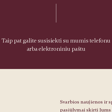
Taip pat galite susisiekti su mumis telefonu
arba elektroniniu paštu
Svarbios naujienos ir s
pasiūlymai skirti Jums