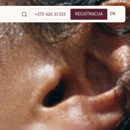
EN
REGISTRACIJA
+370 626 31333
ologijos ir estetinės
linika