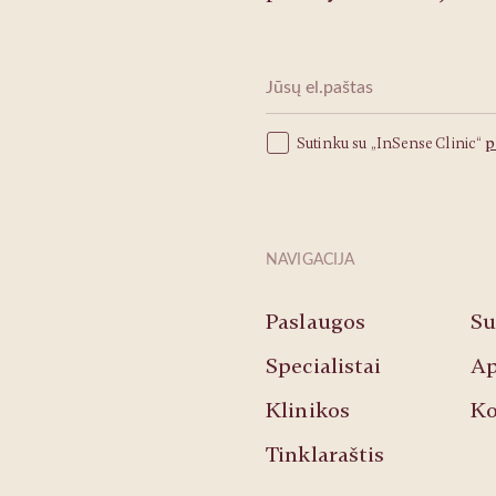
Sutinku su „InSense Clinic“
p
NAVIGACIJA
Paslaugos
Su
Specialistai
Ap
Klinikos
Ko
Tinklaraštis