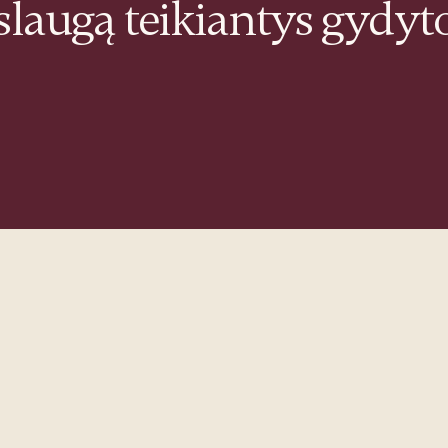
slaugą teikiantys gydyto