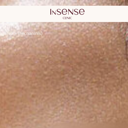
agarsu + mechaninis)
ytojas
estetinės
Kauno Dermat
chirurgijos k