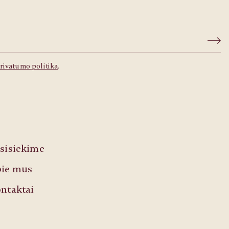
rivatumo politika
.
sisiekime
ie mus
ntaktai