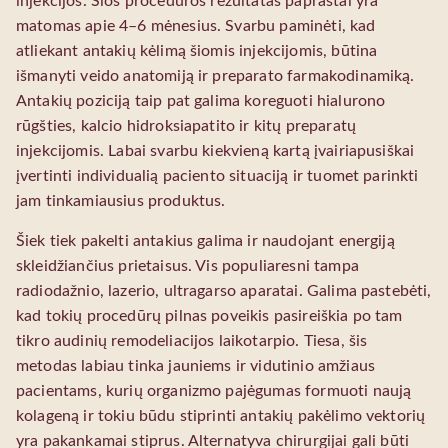
injekcijos. Šios procedūros rezultatas paprastai yra
matomas apie 4–6 mėnesius. Svarbu paminėti, kad
atliekant antakių kėlimą šiomis injekcijomis, būtina
išmanyti veido anatomiją ir preparato farmakodinamiką.
Antakių poziciją taip pat galima koreguoti hialurono
rūgšties, kalcio hidroksiapatito ir kitų preparatų
injekcijomis. Labai svarbu kiekvieną kartą įvairiapusiškai
įvertinti individualią paciento situaciją ir tuomet parinkti
jam tinkamiausius produktus.
Šiek tiek pakelti antakius galima ir naudojant energiją
skleidžiančius prietaisus. Vis populiaresni tampa
radiodažnio, lazerio, ultragarso aparatai. Galima pastebėti,
kad tokių procedūrų pilnas poveikis pasireiškia po tam
tikro audinių remodeliacijos laikotarpio. Tiesa, šis
metodas labiau tinka jauniems ir vidutinio amžiaus
pacientams, kurių organizmo pajėgumas formuoti naują
kolageną ir tokiu būdu stiprinti antakių pakėlimo vektorių
yra pakankamai stiprus. Alternatyva chirurgijai gali būti