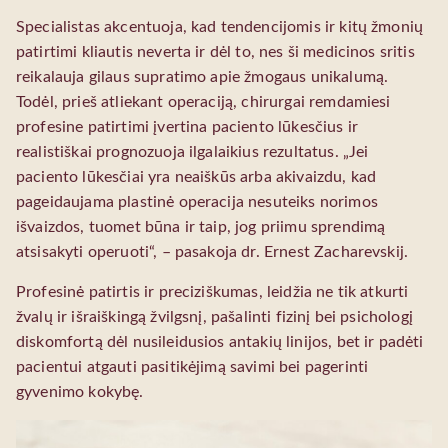
Specialistas akcentuoja, kad tendencijomis ir kitų žmonių
patirtimi kliautis neverta ir dėl to, nes ši medicinos sritis
reikalauja gilaus supratimo apie žmogaus unikalumą.
Todėl, prieš atliekant operaciją, chirurgai remdamiesi
profesine patirtimi įvertina paciento lūkesčius ir
realistiškai prognozuoja ilgalaikius rezultatus. „Jei
paciento lūkesčiai yra neaiškūs arba akivaizdu, kad
pageidaujama plastinė operacija nesuteiks norimos
išvaizdos, tuomet būna ir taip, jog priimu sprendimą
atsisakyti operuoti“, – pasakoja dr. Ernest Zacharevskij.
Profesinė patirtis ir preciziškumas, leidžia ne tik atkurti
žvalų ir išraiškingą žvilgsnį, pašalinti fizinį bei psichologį
diskomfortą dėl nusileidusios antakių linijos, bet ir padėti
pacientui atgauti pasitikėjimą savimi bei pagerinti
gyvenimo kokybę.