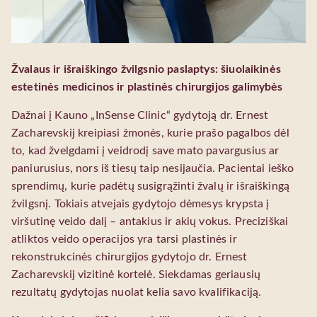
Žvalaus ir išraiškingo žvilgsnio paslaptys: šiuolaikinės
estetinės medicinos ir plastinės chirurgijos galimybės
Dažnai į Kauno „InSense Clinic“ gydytoją dr. Ernest
Zacharevskij kreipiasi žmonės, kurie prašo pagalbos dėl
to, kad žvelgdami į veidrodį save mato pavargusius ar
paniurusius, nors iš tiesų taip nesijaučia. Pacientai ieško
sprendimų, kurie padėtų susigrąžinti žvalų ir išraiškingą
žvilgsnį. Tokiais atvejais gydytojo dėmesys krypsta į
viršutinę veido dalį – antakius ir akių vokus. Preciziškai
atliktos veido operacijos yra tarsi plastinės ir
rekonstrukcinės chirurgijos gydytojo dr. Ernest
Zacharevskij vizitinė kortelė. Siekdamas geriausių
rezultatų gydytojas nuolat kelia savo kvalifikaciją.