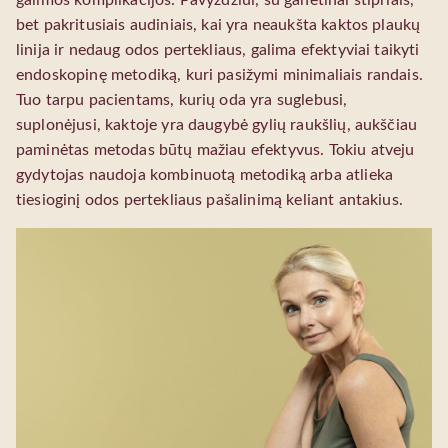
bet pakritusiais audiniais, kai yra neaukšta kaktos plaukų
linija ir nedaug odos pertekliaus, galima efektyviai taikyti
endoskopinę metodiką, kuri pasižymi minimaliais randais.
Tuo tarpu pacientams, kurių oda yra suglebusi,
suplonėjusi, kaktoje yra daugybė gylių raukšlių, aukščiau
paminėtas metodas būtų mažiau efektyvus. Tokiu atveju
gydytojas naudoja kombinuotą metodiką arba atlieka
tiesioginį odos pertekliaus pašalinimą keliant antakius.