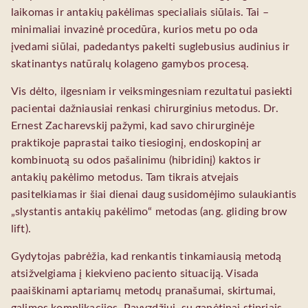
laikomas ir antakių pakėlimas specialiais siūlais. Tai –
minimaliai invazinė procedūra, kurios metu po oda
įvedami siūlai, padedantys pakelti suglebusius audinius ir
skatinantys natūralų kolageno gamybos procesą.
Vis dėlto, ilgesniam ir veiksmingesniam rezultatui pasiekti
pacientai dažniausiai renkasi chirurginius metodus. Dr.
Ernest Zacharevskij pažymi, kad savo chirurginėje
praktikoje paprastai taiko tiesioginį, endoskopinį ar
kombinuotą su odos pašalinimu (hibridinį) kaktos ir
antakių pakėlimo metodus. Tam tikrais atvejais
pasitelkiamas ir šiai dienai daug susidomėjimo sulaukiantis
„slystantis antakių pakėlimo“ metodas (ang. gliding brow
lift).
Gydytojas pabrėžia, kad renkantis tinkamiausią metodą
atsižvelgiama į kiekvieno paciento situaciją. Visada
paaiškinami aptariamų metodų pranašumai, skirtumai,
galimos komplikacijos. Pavyzdžiui, su ganėtinai stipriais,