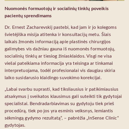
Nuomonės formuotojų ir socialinių tinklų poveikis
pacientų sprendimams
Dr. Ernest Zacharevskij pastebi, kad jam ir jo kolegoms
švietėjiška misija atitenka ir konsultacijų metu. Šiais
laikais žmonės informaciją apie plastinės chirurgijos
galimybes vis dažniau gauna iš nuomonės formuotojų,
socialinių tinklų ar tiesiog žiniasklaidos. Visgi ne visa
viešai pateikiama informacija yra teisinga ar tinkamai
interpretuojama, todėl profesionalai vis daugiau skiria
laiko susidarusio klaidingo suvokimo korekcijai.
„Labai svarbu suprasti, kad tiksliausius ir patikimiausius
atsakymus į sveikatos klausimus gali suteikti tik gydytojai
specialistai. Bendradarbiavimas su gydytoju tiek prieš
procedūrą, tiek po jos yra esminis veiksnys, lemiantis
sėkmingą gydymo rezultatą“, – pabrėžia „InSense Clinic“
gydytojas.