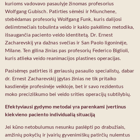
kurioms vadovavo pasaulyje žinomas profesorius
Wolfgang Gubisch. Patirties sėmėsi ir Miunchene,
stebėdamas profesorių Wolfgang Funk, kuris dalijosi
dešimtmečiais tobulinta veido ir kaklo pakėlimo metodika,
išsaugančia paciento veido identitetą. Dr. Ernest
Zacharevskij yra dažnas svečias ir San Paolo ligoninėje,
Milane. Ten gilina žinias pas profesorių Federico Biglioli,
kuris atlieka veido reanimacijos plastines operacijas.
Pasisėmęs patirties iš geriausių pasaulio specialistų, dabar
dr. Ernest Zacharevskij įgytas žinias ne tik pritaiko
kasdienėje profesinėje veikloje, bet ir savo rezidentus
moko preciziškumo bei veido srities operacijų subtilybių.
Efektyviausi gydymo metodai yra parenkami įvertinus
kiekvieno paciento individualią situaciją
Jei kūno netobulumus nesunku paslėpti po drabužiais,
amžinių pokyčių ir įvairių gyvenimiškų patirčių nulemtus