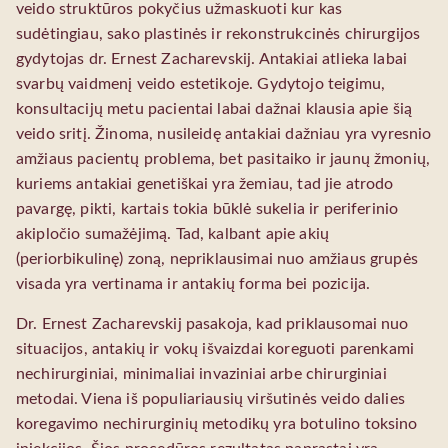
veido struktūros pokyčius užmaskuoti kur kas
sudėtingiau, sako plastinės ir rekonstrukcinės chirurgijos
gydytojas dr. Ernest Zacharevskij. Antakiai atlieka labai
svarbų vaidmenį veido estetikoje. Gydytojo teigimu,
konsultacijų metu pacientai labai dažnai klausia apie šią
veido sritį. Žinoma, nusileidę antakiai dažniau yra vyresnio
amžiaus pacientų problema, bet pasitaiko ir jaunų žmonių,
kuriems antakiai genetiškai yra žemiau, tad jie atrodo
pavargę, pikti, kartais tokia būklė sukelia ir periferinio
akipločio sumažėjimą. Tad, kalbant apie akių
(periorbikulinę) zoną, nepriklausimai nuo amžiaus grupės
visada yra vertinama ir antakių forma bei pozicija.
Dr. Ernest Zacharevskij pasakoja, kad priklausomai nuo
situacijos, antakių ir vokų išvaizdai koreguoti parenkami
nechirurginiai, minimaliai invaziniai arbe chirurginiai
metodai. Viena iš populiariausių viršutinės veido dalies
koregavimo nechirurginių metodikų yra botulino toksino