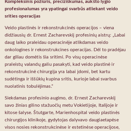
Kompleksinis požiūris, preciziškumas, aukšto lygio
profesionalumas yra ypatingai svarbūs atliekant veido
srities operacijas
Veido plastinės ir rekonstrukcinės operacijos – viena
didžiausių dr. Ernest Zacharevskij profesinių aistrų: „Labai
daug laiko praleidau operacinėje atlikdamas veido
onkologines ir rekonstrukcines operacijas. Dėl to pradėjau
dar giliau domėtis šia sritimi. Po visų operacinėse
praleistų valandų galiu pasakyti, kad veido plastinė ir
rekonstrukcinė chirurgija yra labai įdomi, bet kartu
sudėtinga ir iššūkių kupina sritis, kurioje labai svarbus
nuolatinis tobulėjimas.“
Siekdamas profesinio augimo, dr. Ernest Zacharevskij
savo žinias gilino stažuočių metu Vokietijoje, Italijoje ir
kitose šalyse. Štutgarte, Marienhospital veido plastinės
chirurgijos klinikoje, gydytojas dalyvavo daugiaetapėse
visos nosies rekonstrukcinėse ir estetinėse operacijose,