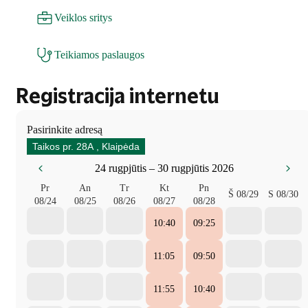
Veiklos sritys
Teikiamos paslaugos
Registracija internetu
Pasirinkite adresą
Taikos pr. 28A , Klaipėda
24 rugpjūtis – 30 rugpjūtis 2026
Pr
An
Tr
Kt
Pn
Š
08/29
S
08/30
08/24
08/25
08/26
08/27
08/28
10:40
09:25
11:05
09:50
11:55
10:40