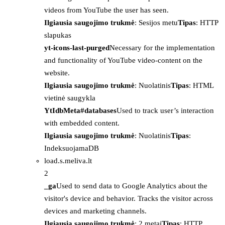
videos from YouTube the user has seen.
Ilgiausia saugojimo trukmė
: Sesijos metu
Tipas
: HTTP
slapukas
yt-icons-last-purged
Necessary for the implementation
and functionality of YouTube video-content on the
website.
Ilgiausia saugojimo trukmė
: Nuolatinis
Tipas
: HTML
vietinė saugykla
YtIdbMeta#databases
Used to track user’s interaction
with embedded content.
Ilgiausia saugojimo trukmė
: Nuolatinis
Tipas
:
IndeksuojamaDB
load.s.meliva.lt
2
_ga
Used to send data to Google Analytics about the
visitor's device and behavior. Tracks the visitor across
devices and marketing channels.
Ilgiausia saugojimo trukmė
: 2 metai
Tipas
: HTTP