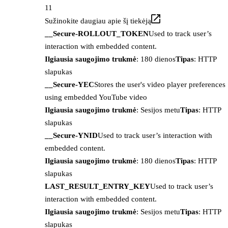
11
Sužinokite daugiau apie šį tiekėją
__Secure-ROLLOUT_TOKEN
Used to track user’s
interaction with embedded content.
Ilgiausia saugojimo trukmė
: 180 dienos
Tipas
: HTTP
slapukas
__Secure-YEC
Stores the user's video player preferences
using embedded YouTube video
Ilgiausia saugojimo trukmė
: Sesijos metu
Tipas
: HTTP
slapukas
__Secure-YNID
Used to track user’s interaction with
embedded content.
Ilgiausia saugojimo trukmė
: 180 dienos
Tipas
: HTTP
slapukas
LAST_RESULT_ENTRY_KEY
Used to track user’s
interaction with embedded content.
Ilgiausia saugojimo trukmė
: Sesijos metu
Tipas
: HTTP
slapukas