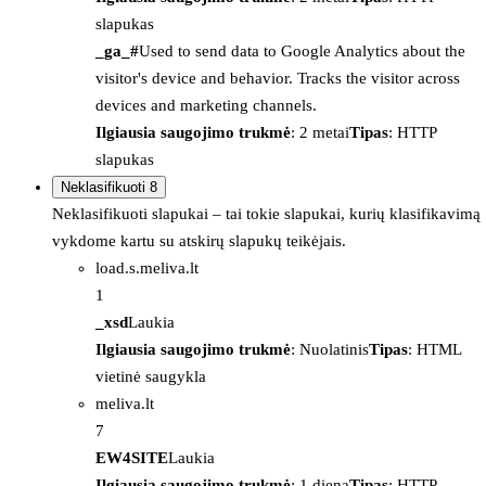
slapukas
_ga_#
Used to send data to Google Analytics about the
visitor's device and behavior. Tracks the visitor across
devices and marketing channels.
Ilgiausia saugojimo trukmė
: 2 metai
Tipas
: HTTP
slapukas
Neklasifikuoti
8
Neklasifikuoti slapukai – tai tokie slapukai, kurių klasifikavimą
vykdome kartu su atskirų slapukų teikėjais.
load.s.meliva.lt
1
_xsd
Laukia
Ilgiausia saugojimo trukmė
: Nuolatinis
Tipas
: HTML
vietinė saugykla
meliva.lt
7
EW4SITE
Laukia
Ilgiausia saugojimo trukmė
: 1 diena
Tipas
: HTTP