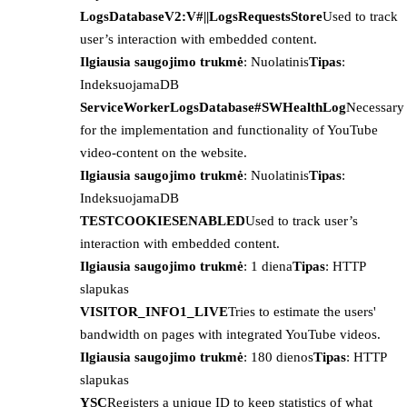
LogsDatabaseV2:V#||LogsRequestsStore
Used to track
user’s interaction with embedded content.
Ilgiausia saugojimo trukmė
: Nuolatinis
Tipas
:
IndeksuojamaDB
ServiceWorkerLogsDatabase#SWHealthLog
Necessary
for the implementation and functionality of YouTube
video-content on the website.
Ilgiausia saugojimo trukmė
: Nuolatinis
Tipas
:
IndeksuojamaDB
TESTCOOKIESENABLED
Used to track user’s
interaction with embedded content.
Ilgiausia saugojimo trukmė
: 1 diena
Tipas
: HTTP
slapukas
VISITOR_INFO1_LIVE
Tries to estimate the users'
bandwidth on pages with integrated YouTube videos.
Ilgiausia saugojimo trukmė
: 180 dienos
Tipas
: HTTP
slapukas
YSC
Registers a unique ID to keep statistics of what