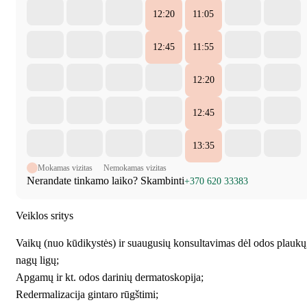
12:20
11:05
12:45
11:55
12:20
12:45
13:35
Mokamas vizitas
Nemokamas vizitas
Nerandate tinkamo laiko? Skambinti
+370 620 33383
Veiklos sritys
Vaikų (nuo kūdikystės) ir suaugusių konsultavimas dėl odos plaukų
nagų ligų;
Apgamų ir kt. odos darinių dermatoskopija;
Redermalizacija gintaro rūgštimi;