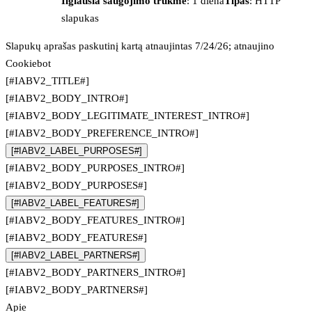
Ilgiausia saugojimo trukmė
: 1 diena
Tipas
: HTTP
slapukas
Slapukų aprašas paskutinį kartą atnaujintas 7/24/26; atnaujino
Cookiebot
[#IABV2_TITLE#]
[#IABV2_BODY_INTRO#]
[#IABV2_BODY_LEGITIMATE_INTEREST_INTRO#]
[#IABV2_BODY_PREFERENCE_INTRO#]
[#IABV2_LABEL_PURPOSES#]
[#IABV2_BODY_PURPOSES_INTRO#]
[#IABV2_BODY_PURPOSES#]
[#IABV2_LABEL_FEATURES#]
[#IABV2_BODY_FEATURES_INTRO#]
[#IABV2_BODY_FEATURES#]
[#IABV2_LABEL_PARTNERS#]
[#IABV2_BODY_PARTNERS_INTRO#]
[#IABV2_BODY_PARTNERS#]
Apie