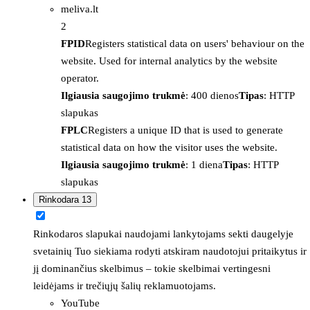
meliva.lt
2
FPID
Registers statistical data on users' behaviour on the
website. Used for internal analytics by the website
operator.
Ilgiausia saugojimo trukmė
: 400 dienos
Tipas
: HTTP
slapukas
FPLC
Registers a unique ID that is used to generate
statistical data on how the visitor uses the website.
Ilgiausia saugojimo trukmė
: 1 diena
Tipas
: HTTP
slapukas
Rinkodara
13
Rinkodaros slapukai naudojami lankytojams sekti daugelyje
svetainių Tuo siekiama rodyti atskiram naudotojui pritaikytus ir
jį dominančius skelbimus – tokie skelbimai vertingesni
leidėjams ir trečiųjų šalių reklamuotojams.
YouTube