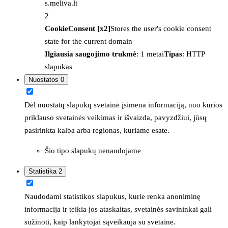
s.meliva.lt
2
CookieConsent [x2]
Stores the user's cookie consent
state for the current domain
Ilgiausia saugojimo trukmė
: 1 metai
Tipas
: HTTP
slapukas
Nuostatos
0
Dėl nuostatų slapukų svetainė įsimena informaciją, nuo kurios
priklauso svetainės veikimas ir išvaizda, pavyzdžiui, jūsų
pasirinkta kalba arba regionas, kuriame esate.
Šio tipo slapukų nenaudojame
Statistika
2
Naudodami statistikos slapukus, kurie renka anoniminę
informacija ir teikia jos ataskaitas, svetainės savininkai gali
sužinoti, kaip lankytojai sąveikauja su svetaine.