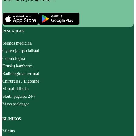
PASLAUGOS
Šeimos medicina
Gydytojai specialistai
Odontologija
Druskų kambarys
Radiologiniai tyrimai
Chirurgija / Ligoninė
Virtuali klinika
Skubi pagalba 24/7
Visos paslaugos
KLINIKOS
Vilnius