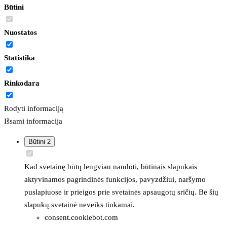
Būtini
Nuostatos
Statistika
Rinkodara
Rodyti informaciją
Išsami informacija
Būtini
2
Kad svetainę būtų lengviau naudoti, būtinais slapukais
aktyvinamos pagrindinės funkcijos, pavyzdžiui, naršymo
puslapiuose ir prieigos prie svetainės apsaugotų sričių. Be šių
slapukų svetainė neveiks tinkamai.
consent.cookiebot.com