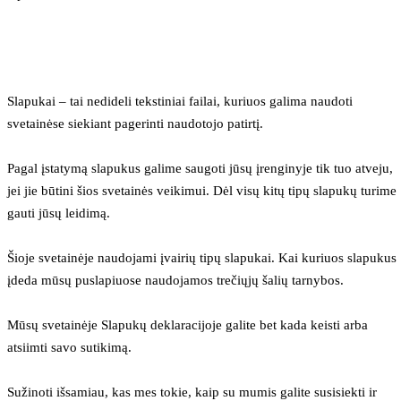
Slapukai – tai nedideli tekstiniai failai, kuriuos galima naudoti 
svetainėse siekiant pagerinti naudotojo patirtį.
Pagal įstatymą slapukus galime saugoti jūsų įrenginyje tik tuo atveju, 
jei jie būtini šios svetainės veikimui. Dėl visų kitų tipų slapukų turime 
gauti jūsų leidimą.
Šioje svetainėje naudojami įvairių tipų slapukai. Kai kuriuos slapukus 
įdeda mūsų puslapiuose naudojamos trečiųjų šalių tarnybos.
Mūsų svetainėje Slapukų deklaracijoje galite bet kada keisti arba 
atsiimti savo sutikimą.
Sužinoti išsamiau, kas mes tokie, kaip su mumis galite susisiekti ir 