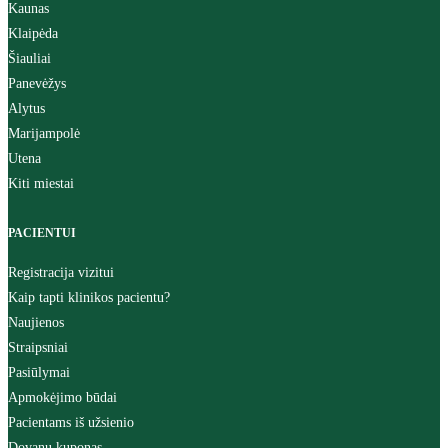
Kaunas
Klaipėda
Šiauliai
Panevėžys
Alytus
Marijampolė
Utena
Kiti miestai
PACIENTUI
Registracija vizitui
Kaip tapti klinikos pacientu?
Naujienos
Straipsniai
Pasiūlymai
Apmokėjimo būdai
Pacientams iš užsienio
Dovanų kuponas