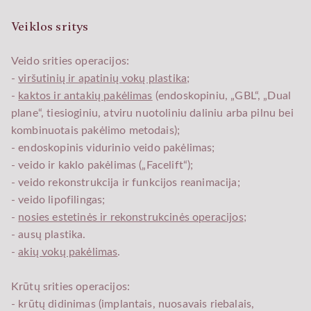
Veiklos sritys
Veido srities operacijos:
-
viršutinių ir apatinių vokų plastika
;
-
kaktos ir antakių pakėlimas
(endoskopiniu, „GBL“, „Dual
plane“, tiesioginiu, atviru nuotoliniu daliniu arba pilnu bei
kombinuotais pakėlimo metodais);
- endoskopinis vidurinio veido pakėlimas;
- veido ir kaklo pakėlimas („Facelift“);
- veido rekonstrukcija ir funkcijos reanimacija;
- veido lipofilingas;
-
nosies estetinės ir rekonstrukcinės operacijos
;
- ausų plastika.
-
akių vokų pakėlimas
.
Krūtų srities operacijos:
- krūtų didinimas (implantais, nuosavais riebalais,