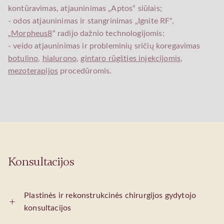
kontūravimas, atjauninimas „Aptos“ siūlais;
- odos atjauninimas ir stangrinimas „Ignite RF“,
„
Morpheus8
“ radijo dažnio technologijomis;
- veido atjauninimas ir probleminių sričių koregavimas
botulino
,
hialurono
,
gintaro rūgšties injekcijomis
,
mezoterapijos
procedūromis.
Konsultacijos
Plastinės ir rekonstrukcinės chirurgijos gydytojo
konsultacijos