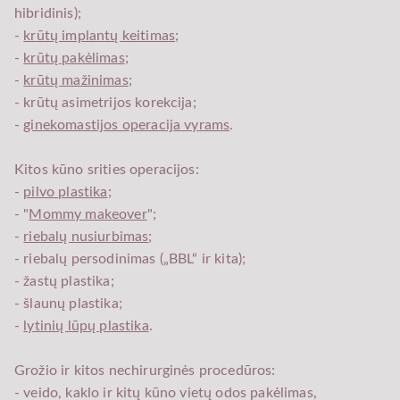
hibridinis);
-
krūtų implantų keitimas
;
-
krūtų pakėlimas
;
-
krūtų mažinimas
;
- krūtų asimetrijos korekcija;
-
ginekomastijos operacija vyrams
.
Kitos kūno srities operacijos:
-
pilvo plastika
;
- "
Mommy makeover
";
-
riebalų nusiurbimas
;
- riebalų persodinimas („BBL“ ir kita);
- žastų plastika;
- šlaunų plastika;
-
lytinių lūpų plastika
.
Grožio ir kitos nechirurginės procedūros:
- veido, kaklo ir kitų kūno vietų odos pakėlimas,